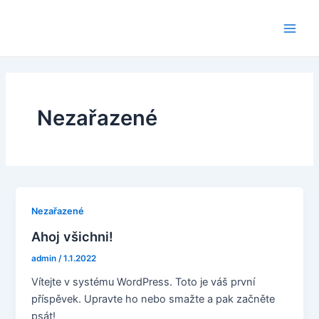
Přeskočit
Main
na
Men
obsah
Nezařazené
Nezařazené
Ahoj všichni!
admin
/
1.1.2022
Vítejte v systému WordPress. Toto je váš první
příspěvek. Upravte ho nebo smažte a pak začněte
psát!